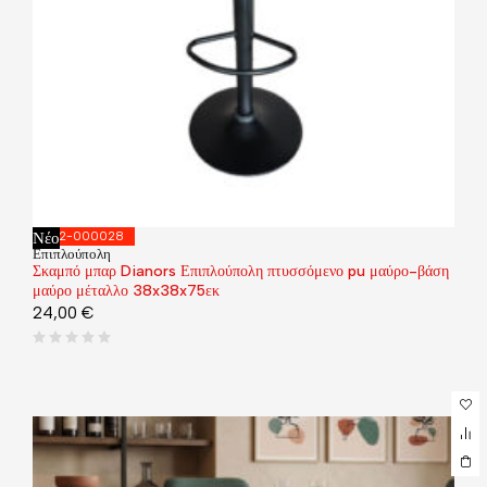
Νέο
292-000028
Επιπλούπολη
Σκαμπό μπαρ Dianors Επιπλούπολη πτυσσόμενο pu μαύρο-βάση
μαύρο μέταλλο 38x38x75εκ
24,00
€