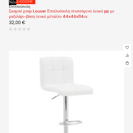
Νέο
292-000041
Επιπλούπολη
Σκαμπό μπαρ Louser Επιπλούπολη πτυσσόμενο λευκό pp με
μαξιλάρι-βάση λευκό μέταλλο 44x46x114εκ
32,00
€