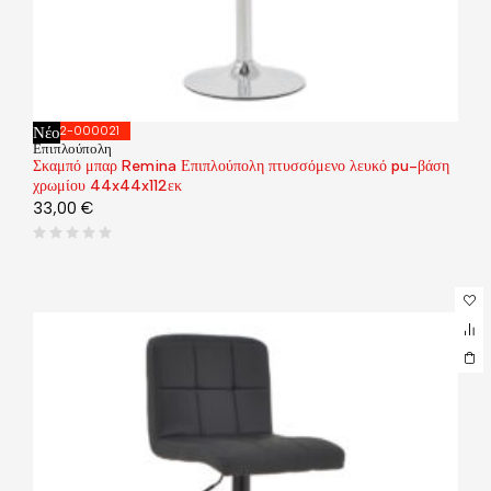
Νέο
292-000021
Επιπλούπολη
Σκαμπό μπαρ Remina Επιπλούπολη πτυσσόμενο λευκό pu-βάση
χρωμίου 44x44x112εκ
33,00
€