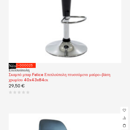
Νέο
292-000025
Επιπλούπολη
Σκαμπό μπαρ Felice Επιπλούπολη πτυσσόμενο μαύρο-βάση
χρωμίου 40x43x84εκ
29,50
€