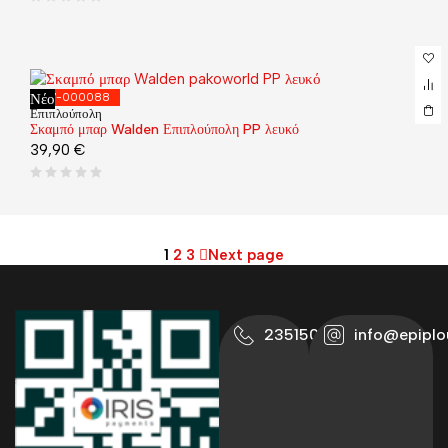
Νέο
127-000088
Επιπλούπολη
Σκαμπό μπαρ Walden Επιπλούπολη PP λευκό
39,90
€
1
2
3
Next page
2351500711
info@epiplo