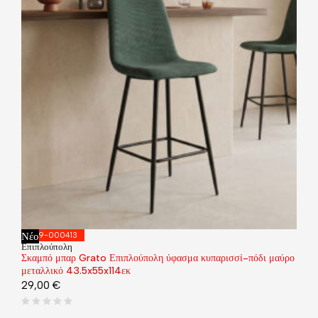
Νέο
029-000413
Επιπλούπολη
Σκαμπό μπαρ Grato Επιπλούπολη ύφασμα κυπαρισσί-πόδι μαύρο
μεταλλικό 43.5x55x114εκ
29,00
€