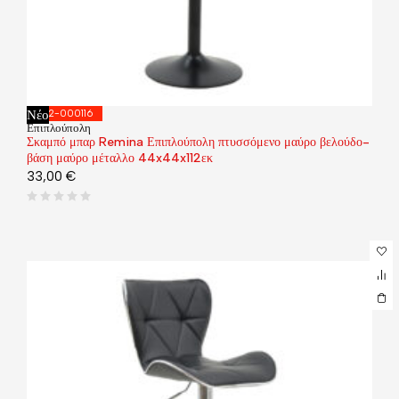
Νέο
292-000116
Επιπλούπολη
Σκαμπό μπαρ Remina Επιπλούπολη πτυσσόμενο μαύρο βελούδο-
βάση μαύρο μέταλλο 44x44x112εκ
33,00
€