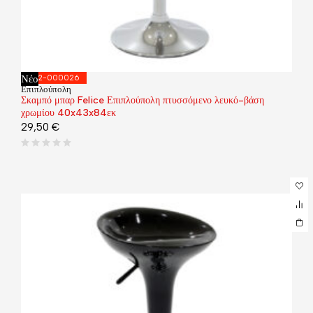
Νέο
292-000026
Επιπλούπολη
Σκαμπό μπαρ Felice Επιπλούπολη πτυσσόμενο λευκό-βάση
χρωμίου 40x43x84εκ
29,50
€