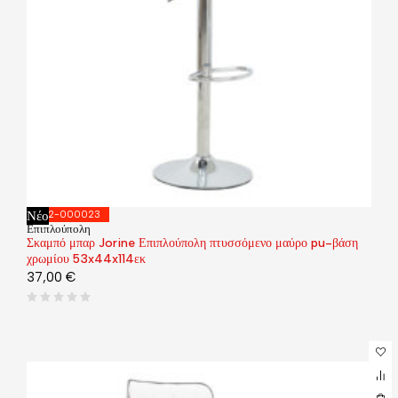
Νέο
292-000023
Επιπλούπολη
Σκαμπό μπαρ Jorine Επιπλούπολη πτυσσόμενο μαύρο pu-βάση
χρωμίου 53x44x114εκ
37,00
€