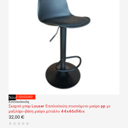
Νέο
292-000040
Επιπλούπολη
Σκαμπό μπαρ Louser Επιπλούπολη πτυσσόμενο μαύρο pp με
μαξιλάρι-βάση μαύρο μέταλλο 44x46x114εκ
32,00
€