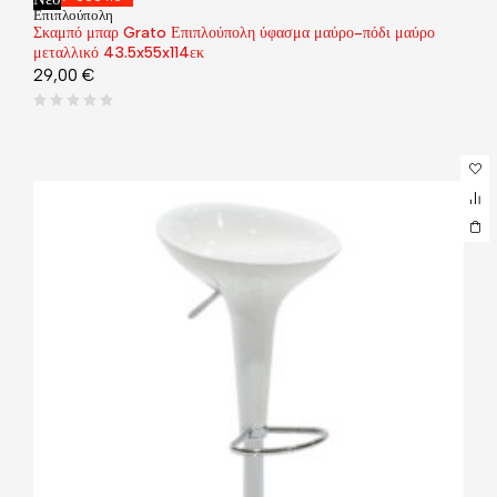
Επιπλούπολη
Σκαμπό μπαρ Grato Επιπλούπολη ύφασμα μαύρο-πόδι μαύρο
μεταλλικό 43.5x55x114εκ
29,00
€