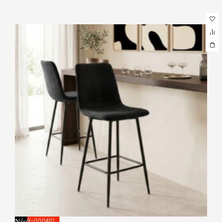
Νέο
029-000410