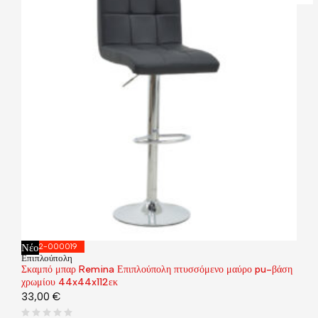
Νέο
292-000019
Επιπλούπολη
Σκαμπό μπαρ Remina Επιπλούπολη πτυσσόμενο μαύρο pu-βάση
χρωμίου 44x44x112εκ
33,00
€