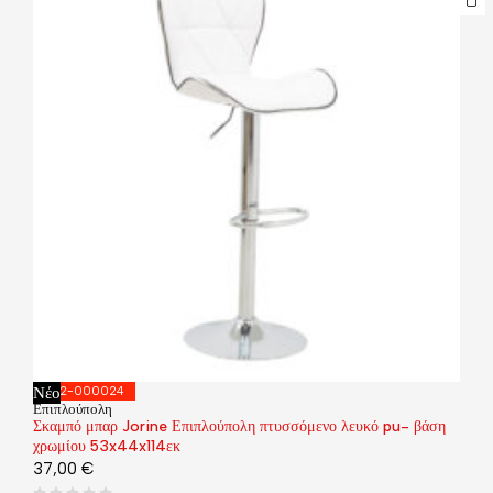
Νέο
292-000024
Επιπλούπολη
Σκαμπό μπαρ Jorine Επιπλούπολη πτυσσόμενο λευκό pu- βάση
χρωμίου 53x44x114εκ
37,00
€