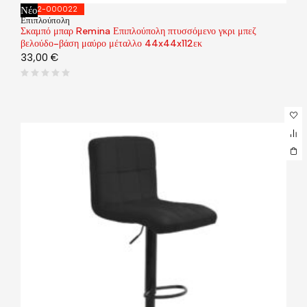
Νέο
292-000022
Επιπλούπολη
Σκαμπό μπαρ Remina Επιπλούπολη πτυσσόμενο γκρι μπεζ
βελούδο-βάση μαύρο μέταλλο 44x44x112εκ
33,00
€