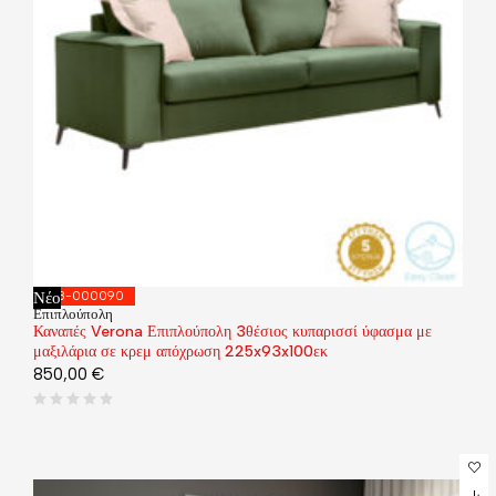
Νέο
168-000090
Επιπλούπολη
Καναπές Verona Επιπλούπολη 3θέσιος κυπαρισσί ύφασμα με
μαξιλάρια σε κρεμ απόχρωση 225x93x100εκ
850,00
€