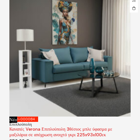
Νέο
168-000084
Επιπλούπολη
Καναπές Verona Επιπλούπολη 3θέσιος μπλε ύφασμα με
μαξιλάρια σε απόχρωση ανοιχτό γκρι 225x93x100εκ