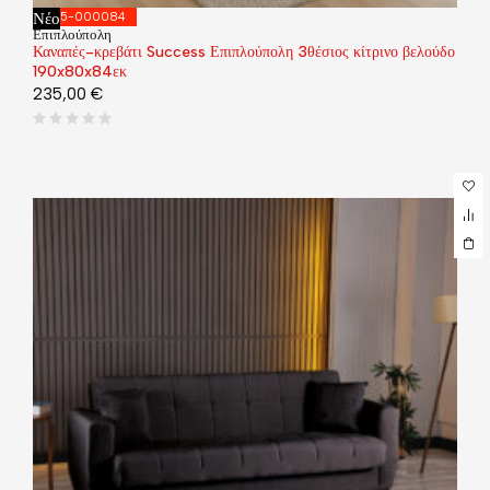
Νέο
035-000084
Επιπλούπολη
Καναπές-κρεβάτι Success Επιπλούπολη 3θέσιος κίτρινο βελούδο
190x80x84εκ
235,00
€