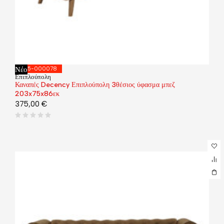
Νέο
035-000078
Επιπλούπολη
Καναπές Decency Επιπλούπολη 3θέσιος ύφασμα μπεζ
203x75x86εκ
375,00
€