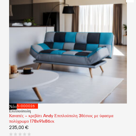
Νέο
035-000026
Επιπλούπολη
Καναπές - κρεβάτι Andy Επιπλούπολη 3θέσιος με ύφασμα
πολύχρωμο 178x91x86εκ
235,00
€