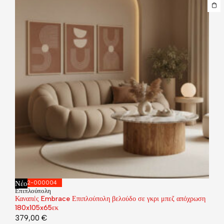
Νέο
392-000004
Επιπλούπολη
Καναπές Embrace Επιπλούπολη βελούδο σε γκρι μπεζ απόχρωση
180x105x65εκ
379,00
€