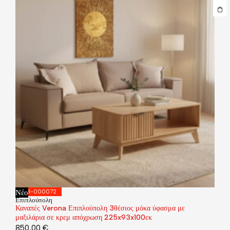
Νέο
168-000072
Επιπλούπολη
Καναπές Verona Επιπλούπολη 3θέσιος μόκα ύφασμα με
μαξιλάρια σε κρεμ απόχρωση 225x93x100εκ
850,00
€