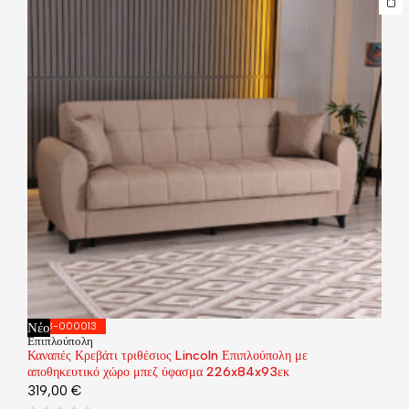
Νέο
418-000013
Επιπλούπολη
Καναπές Κρεβάτι τριθέσιος Lincoln Επιπλούπολη με
αποθηκευτικό χώρο μπεζ ύφασμα 226x84x93εκ
319,00
€