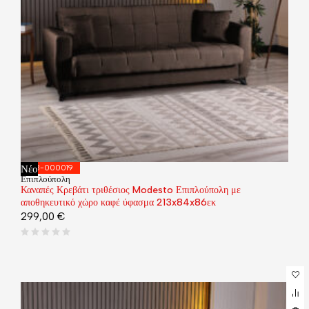
Νέο
418-000019
Επιπλούπολη
Καναπές Κρεβάτι τριθέσιος Modesto Επιπλούπολη με
αποθηκευτικό χώρο καφέ ύφασμα 213x84x86εκ
299,00
€