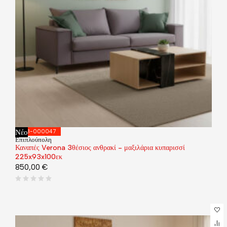
Νέο
168-000047
Επιπλούπολη
Καναπές Verona 3θέσιος ανθρακί - μαξιλάρια κυπαρισσί
225x93x100εκ
850,00
€