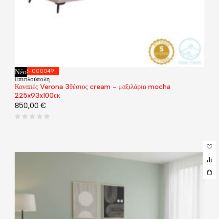
Νέο
168-000049
Επιπλούπολη
Καναπές Verona 3θέσιος cream - μαξιλάρια mocha
225x93x100εκ
850,00
€