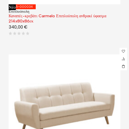
Νέο
035-000034
Επιπλούπολη
Καναπές-κρεβάτι Carmelo Επιπλούπολη ανθρακί ύφασμα
214x80x86εκ
340,00
€