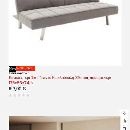
Νέο
035-000061
Επιπλούπολη
Καναπές-κρεβάτι Travis Επιπλούπολη 3θέσιος ύφασμα γκρι
175x83x74εκ
159,00
€