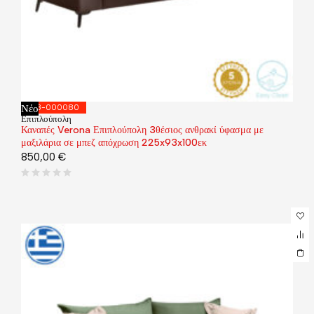
Νέο
168-000080
Επιπλούπολη
Καναπές Verona Επιπλούπολη 3θέσιος ανθρακί ύφασμα με
μαξιλάρια σε μπεζ απόχρωση 225x93x100εκ
850,00
€