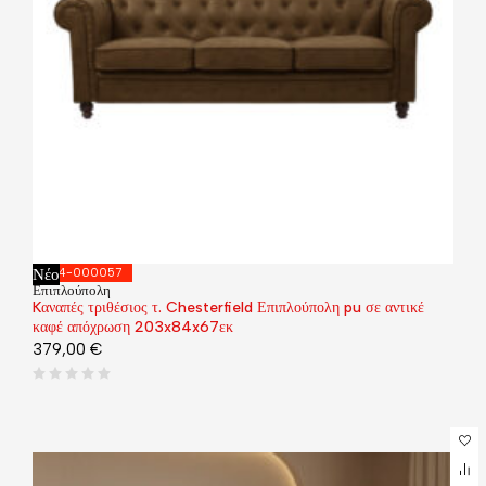
Νέο
074-000057
Επιπλούπολη
Kαναπές τριθέσιος τ. Chesterfield Επιπλούπολη pu σε αντικέ
καφέ απόχρωση 203x84x67εκ
379,00
€