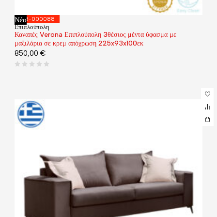
Νέο
168-000088
Επιπλούπολη
Καναπές Verona Επιπλούπολη 3θέσιος μέντα ύφασμα με
μαξιλάρια σε κρεμ απόχρωση 225x93x100εκ
850,00
€