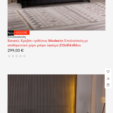
Νέο
418-000018
Επιπλούπολη
Καναπές Κρεβάτι τριθέσιος Modesto Επιπλούπολη με
αποθηκευτικό χώρο μαύρο ύφασμα 213x84x86εκ
299,00
€