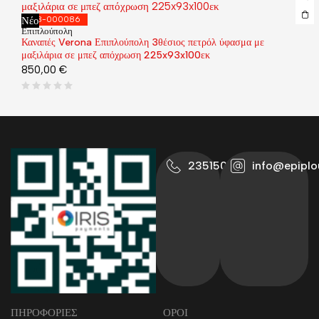
Νέο
168-000086
Επιπλούπολη
Καναπές Verona Επιπλούπολη 3θέσιος πετρόλ ύφασμα με
μαξιλάρια σε μπεζ απόχρωση 225x93x100εκ
850,00
€
2351500711
info@epiplo
ΠΗΡΟΦΟΡΙΕΣ
ΟΡΟΙ