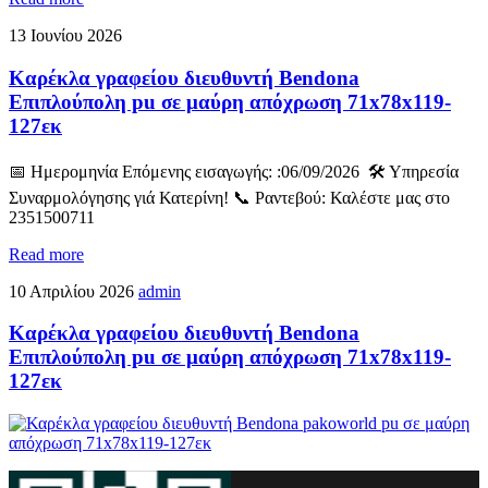
13 Ιουνίου 2026
Καρέκλα γραφείου διευθυντή Bendona
Επιπλούπολη pu σε μαύρη απόχρωση 71x78x119-
127εκ
📅 Ημερομηνία Επόμενης εισαγωγής: :06/09/2026 🛠️ Υπηρεσία
Συναρμολόγησης γιά Κατερίνη! 📞 Ραντεβού: Καλέστε μας στο
2351500711
Read more
10 Απριλίου 2026
admin
Καρέκλα γραφείου διευθυντή Bendona
Επιπλούπολη pu σε μαύρη απόχρωση 71x78x119-
127εκ