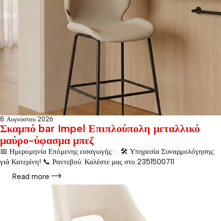
8 Αυγούστου 2026
Σκαμπό bar Impel Επιπλούπολη μεταλλικό
μαύρο-ύφασμα μπεζ
📅 Ημερομηνία Επόμενης εισαγωγής: : 🛠️ Υπηρεσία Συναρμολόγησης
γιά Κατερίνη! 📞 Ραντεβού: Καλέστε μας στο 2351500711
Read more