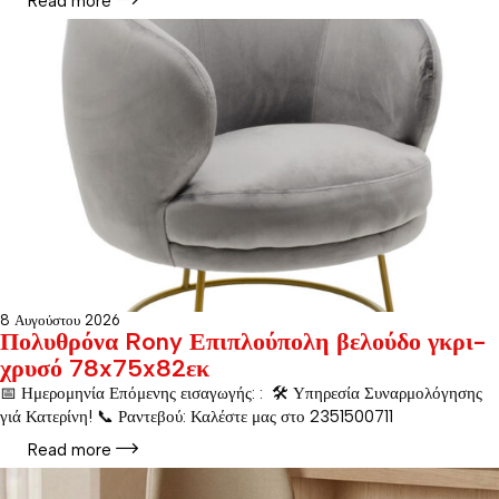
Read more
8 Αυγούστου 2026
Πολυθρόνα Rony Επιπλούπολη βελούδο γκρι-
χρυσό 78x75x82εκ
📅 Ημερομηνία Επόμενης εισαγωγής: : 🛠️ Υπηρεσία Συναρμολόγησης
γιά Κατερίνη! 📞 Ραντεβού: Καλέστε μας στο 2351500711
Read more