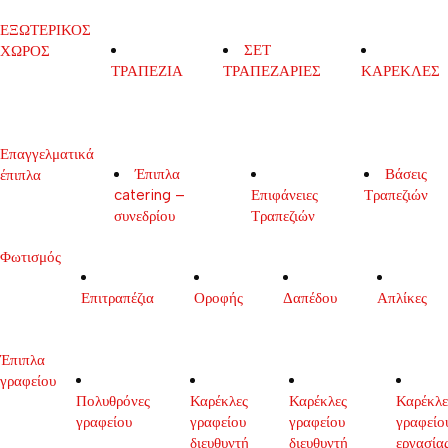
ΕΞΩΤΕΡΙΚΟΣ
ΣΕΤ
ΧΩΡΟΣ
ΤΡΑΠΕΖΙΑ
ΤΡΑΠΕΖΑΡΙΕΣ
ΚΑΡΕΚΛΕΣ
Επαγγελματικά
Έπιπλα
Βάσεις
έπιπλα
catering –
Επιφάνειες
Τραπεζιών
συνεδρίου
Τραπεζιών
Φωτισμός
Επιτραπέζια
Οροφής
Δαπέδου
Απλίκες
Έπιπλα
γραφείου
Πολυθρόνες
Καρέκλες
Καρέκλες
Καρέκλε
γραφείου
γραφείου
γραφείου
γραφείο
διευθυντή
διευθυντή
εργασία