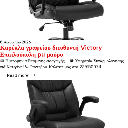
8 Αυγούστου 2026
Καρέκλα γραφείου διευθυντή Victory
Επιπλούπολη pu μαύρο
📅 Ημερομηνία Επόμενης εισαγωγής: : 🛠️ Υπηρεσία Συναρμολόγησης
γιά Κατερίνη! 📞 Ραντεβού: Καλέστε μας στο 2351500711
Read more