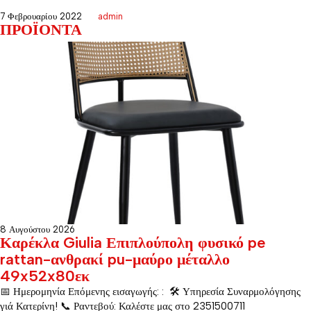
7 Φεβρουαρίου 2022
admin
ΠΡΟΪΟΝΤΑ
8 Αυγούστου 2026
Καρέκλα Giulia Επιπλούπολη φυσικό pe
rattan-ανθρακί pu-μαύρο μέταλλο
49x52x80εκ
📅 Ημερομηνία Επόμενης εισαγωγής: : 🛠️ Υπηρεσία Συναρμολόγησης
γιά Κατερίνη! 📞 Ραντεβού: Καλέστε μας στο 2351500711