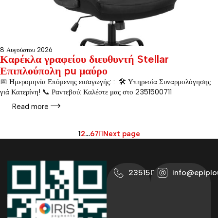
8 Αυγούστου 2026
Καρέκλα γραφείου διευθυντή Stellar
Επιπλούπολη pu μαύρο
📅 Ημερομηνία Επόμενης εισαγωγής: : 🛠️ Υπηρεσία Συναρμολόγησης
γιά Κατερίνη! 📞 Ραντεβού: Καλέστε μας στο 2351500711
Read more
1
2
…
67
Next page
2351500711
info@epiplo