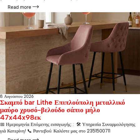
Read more
8 Αυγούστου 2026
Σκαμπό bar Lithe Επιπλούπολη μεταλλικό
μαύρο χρυσό-βελούδο σάπιο μήλο
47x44x98εκ
📅 Ημερομηνία Επόμενης εισαγωγής: : 🛠️ Υπηρεσία Συναρμολόγησης
γιά Κατερίνη! 📞 Ραντεβού: Καλέστε μας στο 2351500711