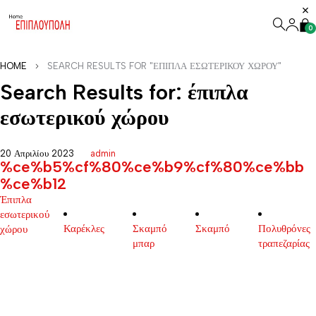
0
HOME
SEARCH RESULTS FOR "ΈΠΙΠΛΑ ΕΣΩΤΕΡΙΚΟΎ ΧΏΡΟΥ"
Search Results for: έπιπλα
εσωτερικού χώρου
20 Απριλίου 2023
admin
%ce%b5%cf%80%ce%b9%cf%80%ce%bb
%ce%b12
Έπιπλα
εσωτερικού
Καρέκλες
Σκαμπό
Σκαμπό
Πολυθρόνες
χώρου
μπαρ
τραπεζαρίας